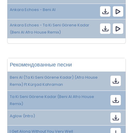
Ankara Echoes - Beni Al
Ankara Echoes - Ta Ki Seni Görene Kadar
(Beni Al Afro House Remix)
Рекомендованные песни
Beni Al (Ta Ki Seni Görene Kadar) (Afro House
Remix) Ft Kürşad Kahraman
Ta Ki Seni Görene Kadar (Beni Al Afro House
Remix)
Aglow (Intro)
I Get Along Without You Very Well