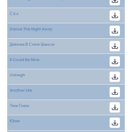
С.б.л
Dance The Night Away
Девочка В Стиле Шансон
It Could Be Nice
Oshegh
Another Life
Твои Глаза
Юлия